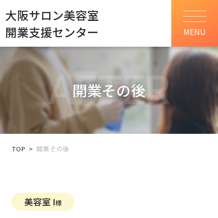
大阪サロン美容室
開業支援センター
MENU
AFTER
開業その後
TOP
開業その後
美容室 I
様